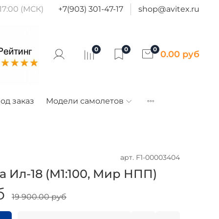
17:00 (МСК)
+7(903) 301-47-17
shop@avitex.ru
0
0
0
0.00 руб
од заказ
Модели самолетов
арт.
F1-00003404
 Ил-18 (М1:100, Мир НПП)
б
19 900.00 руб