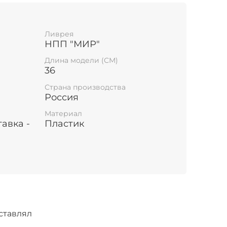
Ливрея
НПП "МИР"
Длина модели (СМ)
36
Страна производства
Россия
Материал
тавка -
Пластик
ставлял