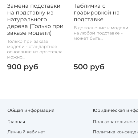
Замена подставки
Табличка с
на подставку из
гравировкой на
натурального
подставке
дерева (Только при
В дополнение к модели
заказе модели)
на любой подставке -
может быть...
Только при заказе
модели - стандартное
основание из оргстекла
можно...
900 руб
500 руб
Общая информация
Юридическая инф
Главная
Пользовательское 
Личный кабинет
Политика конфиде