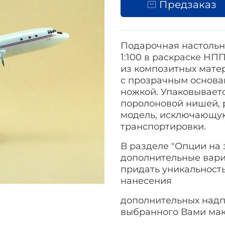
Предзаказ
Подарочная настольн
1:100 в раскраске НП
из композитных матер
с прозрачным основа
ножкой. Упаковываетс
поролоновой нишей, 
модель, исключающу
транспортировки.
В разделе "Опции на 
дополнительные вариа
придать уникальност
нанесения
дополнительных надп
выбранного Вами мак