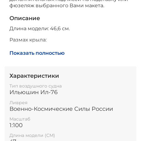
фюзеляж выбранного Вами макета.
Описание
Длина модели: 46,6 см.
Размах крыла:
Высота модели на подставке: до 25см.
Показать полностью
Характеристики
Тип воздушного судна
Ильюшин Ил-76
Ливрея
Военно-Космические Силы России
Масштаб
1:100
Длина модели (СМ)