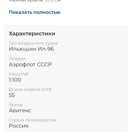
Высота модели на подставке: до 25 см
Показать полностью
Характеристики
Тип воздушного судна
Ильюшин Ил-96
Ливрея
Аэрофлот СССР
Масштаб
1:100
Длина модели (СМ)
55
Бренд
Авитекс
Страна производства
Россия