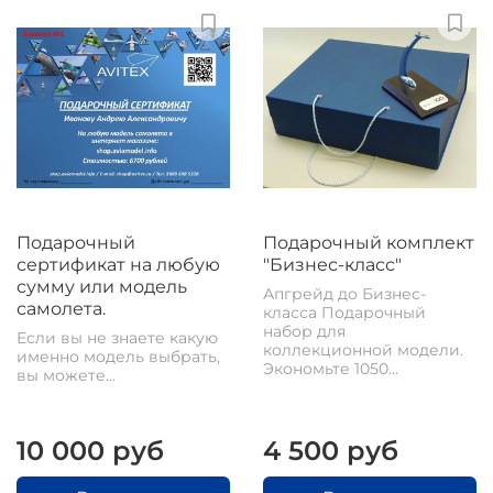
Подарочный
Подарочный комплект
сертификат на любую
"Бизнес-класс"
сумму или модель
Апгрейд до Бизнес-
самолета.
класса Подарочный
набор для
Если вы не знаете какую
коллекционной модели.
именно модель выбрать,
Экономьте 1050...
вы можете...
10 000 руб
4 500 руб