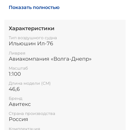
Высота модели на подставке: до 25см.
Показать полностью
Характеристики
Тип воздушного судна
Ильюшин Ил-76
Ливрея
Авиакомпания «Волга-Днепр»
Масштаб
1:100
Длина модели (СМ)
46,6
Бренд
Авитекс
Страна производства
Россия
Комплектация