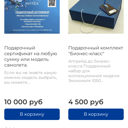
Подарочный
Подарочный комплект
сертификат на любую
"Бизнес-класс"
сумму или модель
Апгрейд до Бизнес-
самолета.
класса Подарочный
набор для
Если вы не знаете какую
коллекционной модели.
именно модель выбрать,
Экономьте 1050...
вы можете...
10 000 руб
4 500 руб
В корзину
В корзину