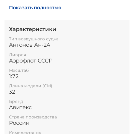
Высота модели на подставке: 16,5 см.
Показать полностью
Характеристики
Тип воздушного судна
Антонов Ан-24
Ливрея
Аэрофлот СССР
Масштаб
1:72
Длина модели (СМ)
32
Бренд
Авитекс
Страна производства
Россия
Комплектация