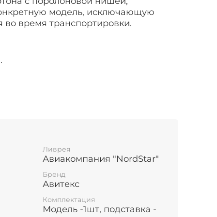
ртона с поролоновой нишей,
конкретную модель, исключающую
 во время транспортировки.
.
тавке: 19 см.
Ливрея
Авиакомпания "NordStar"
Бренд
Авитекс
Комплектация
Модель -1шт, подставка -