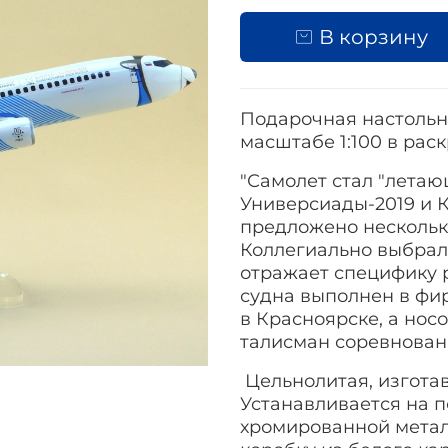
В корзину
Подарочная настольна
масштабе 1:100 в рас
"Самолет стал "лета
Универсиады-2019 и 
предложено нескольк
Коллегиально выбрали
отражает специфику р
судна выполнен в фи
в Красноярске, а нос
талисман соревнован
Цельнолитая, изгота
Устанавливается на 
хромированной метал