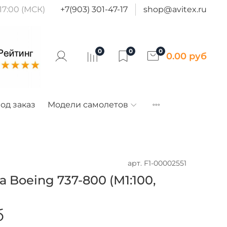
17:00 (МСК)
+7(903) 301-47-17
shop@avitex.ru
0
0
0
0.00 руб
од заказ
Модели самолетов
арт.
F1-00002551
 Boeing 737-800 (М1:100,
б