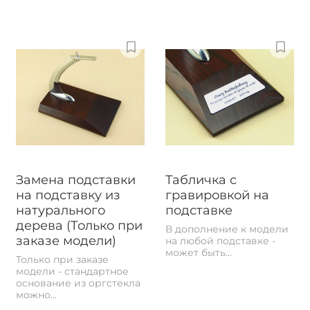
Замена подставки
Табличка с
на подставку из
гравировкой на
натурального
подставке
дерева (Только при
В дополнение к модели
заказе модели)
на любой подставке -
может быть...
Только при заказе
модели - стандартное
основание из оргстекла
можно...