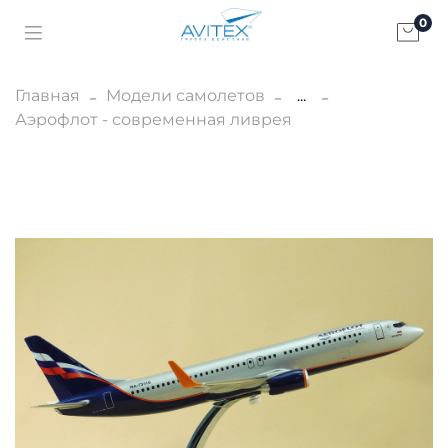
0
Главная
Модели самолетов
...
Аэрофлот - современная ливрея