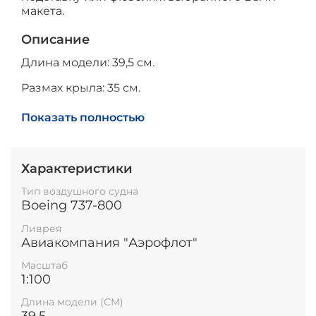
макета.
Описание
Длина модели: 39,5 см.
Размах крыла: 35 см.
Высота модели на подставке: 19 см.
Показать полностью
Характеристики
Тип воздушного судна
Boeing 737-800
Ливрея
Авиакомпания "Аэрофлот"
Масштаб
1:100
Длина модели (СМ)
39,5