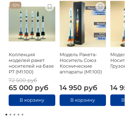
-10%
Коллекция
Модель Ракета-
Модель 
моделей ракет
Носитель Союз
Носите
носителей на базе
Космические
Грузово
Р7 (М1:100)
аппараты (М1:100)
72 500 руб
65 000 руб
14 950 руб
14 9
В корзину
В корзину
В 